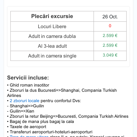
Plecări excursie
26 Oct.
0
Locuri Libere
2.599 €
Adult in camera dubla
2.599 €
Al 3-lea adult
3.049 €
Adult in camera single
Servicii incluse:
• Ghid roman insotitor
• Zboruri la dus Bucuresti=>Shanghai, Compania Turkish
Airlines
•
2 zboruri locale
pentru confortul Dvs:
- Shanghai=>Guilin
- Guilin=>Xian
• Zboruri la retur Beijing=>Bucuresti, Compania Turkish Airlines
• Bagaj de mana plus bagaj la cala
• Taxele de aeroport
• Transferuri aeroporturi-hoteluri-aeroporturi