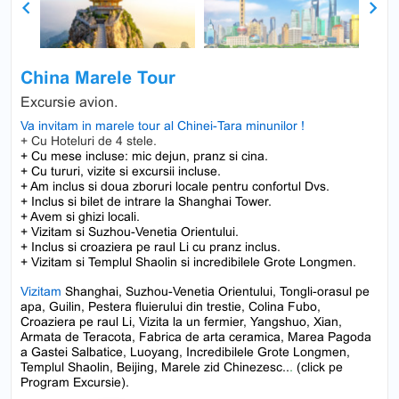
Previous
Next
China Marele Tour
Excursie avion.
Va invitam in marele tour al Chinei-Tara minunilor !
+ Cu Hoteluri de 4 stele.
+ Cu mese incluse: mic dejun, pranz si cina.
+ Cu tururi, vizite si excursii incluse.
+ Am inclus si doua zboruri locale pentru confortul Dvs.
+ Inclus si bilet de intrare la Shanghai Tower.
+ Avem si ghizi locali.
+ Vizitam si Suzhou-Venetia Orientului.
+ Inclus si croaziera pe raul Li cu pranz inclus.
+ Vizitam si Templul Shaolin si incredibilele Grote Longmen.
Vizitam
Shanghai, Suzhou-Venetia Orientului, Tongli-orasul pe
apa, Guilin, Pestera fluierului din trestie, Colina Fubo,
Croaziera pe raul Li, Vizita la un fermier, Yangshuo, Xian,
Armata de Teracota, Fabrica de arta ceramica, Marea Pagoda
a Gastei Salbatice, Luoyang, Incredibilele Grote Longmen,
Templul Shaolin, Beijing, Marele zid Chinezesc..
.
(click pe
Program Excursie).