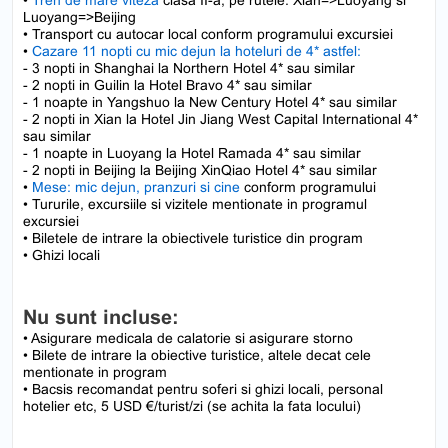
•
Tren de mare viteza
clasa II-a, pe rutele: Xian=>Luoyang si
Luoyang=>Beijing
• Transport cu autocar local conform programului excursiei
•
Cazare 11 nopti cu mic dejun la hoteluri de 4* astfel:
- 3 nopti in Shanghai la Northern Hotel 4* sau similar
- 2 nopti in Guilin la Hotel Bravo 4* sau similar
- 1 noapte in Yangshuo la New Century Hotel 4* sau similar
- 2 nopti in Xian la Hotel Jin Jiang West Capital International 4*
sau similar
- 1 noapte in Luoyang la Hotel Ramada 4* sau similar
- 2 nopti in Beijing la Beijing XinQiao Hotel 4* sau similar
•
Mese: mic dejun, pranzuri si cine
conform programului
• Tururile, excursiile si vizitele mentionate in programul
excursiei
• Biletele de intrare la obiectivele turistice din program
• Ghizi locali
Nu sunt incluse:
• Asigurare medicala de calatorie si asigurare storno
• Bilete de intrare la obiective turistice, altele decat cele
mentionate in program
• Bacsis recomandat pentru soferi si ghizi locali, personal
hotelier etc, 5 USD €/turist/zi (se achita la fata locului)