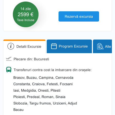
14 zile
2599 €
Rezervă excursia
Taxe Incluse
Detalii Excursie
Program Excursie
Alte i
Plecare din: Bucuresti
Transferuri contra cost la imbarcare din orașele:
Brasov, Buzau, Campina, Cernavoda
Constanta, Craiova, Fetesti, Focsani
Iasi, Medgidia, Onesti, Pitesti
Ploiesti, Predeal, Roman, Sinaia
Slobozia, Targu frumos, Urziceni, Adjud
Bacau