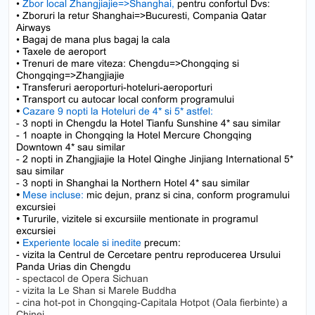
•
Zbor local Zhangjiajie=>Shanghai,
pentru confortul Dvs:
• Zboruri la retur Shanghai=>Bucuresti, Compania Qatar
Airways
• Bagaj de mana plus bagaj la cala
• Taxele de aeroport
• Trenuri de mare viteza: Chengdu=>Chongqing si
Chongqing=>Zhangjiajie
• Transferuri aeroporturi-hoteluri-aeroporturi
• Transport cu autocar local conform programului
•
Cazare 9 nopti la Hoteluri de 4* si 5* astfel:
- 3 nopti in Chengdu la Hotel Tianfu Sunshine 4* sau similar
- 1 noapte in Chongqing la Hotel Mercure Chongqing
Downtown 4* sau similar
- 2 nopti in Zhangjiajie la Hotel Qinghe Jinjiang International 5*
sau similar
- 3 nopti in Shanghai la Northern Hotel 4* sau similar
•
Mese incluse:
mic dejun, pranz si cina, conform programului
excursiei
•
Tururile, vizitele si excursiile mentionate in programul
excursiei
•
Experiente locale si inedite
precum:
- vizita la Centrul de Cercetare pentru reproducerea Ursului
Panda Urias din Chengdu
- spectacol de Opera Sichuan
- vizita la Le Shan si Marele Buddha
- cina hot-pot in Chongqing-Capitala Hotpot (Oala fierbinte) a
Chinei