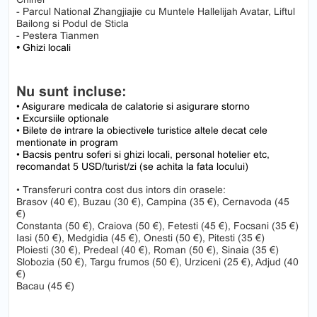
- Parcul National Zhangjiajie cu Muntele Hallelijah Avatar, Liftul
Bailong si Podul de Sticla
- Pestera Tianmen
•
Ghizi locali
Nu sunt incluse:
• Asigurare medicala de calatorie si asigurare storno
• Excursiile optionale
• Bilete de intrare la obiectivele turistice altele decat cele
mentionate in program
• Bacsis pentru soferi si ghizi locali, personal hotelier etc,
recomandat 5 USD/turist/zi (se achita la fata locului)
• Transferuri contra cost dus intors din orasele:
Brasov (40 €), Buzau (30 €), Campina (35 €), Cernavoda (45
€)
Constanta (50 €), Craiova (50 €), Fetesti (45 €), Focsani (35 €)
Iasi (50 €), Medgidia (45 €), Onesti (50 €), Pitesti (35 €)
Ploiesti (30 €), Predeal (40 €), Roman (50 €), Sinaia (35 €)
Slobozia (50 €), Targu frumos (50 €), Urziceni (25 €), Adjud (40
€)
Bacau (45 €)