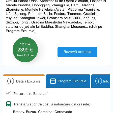
Ursului Panda Urias, Spectacolul de Opera Sichuan, LeShan si
Marele Buddha, Chongqing, Zhangjiajie, Parcul National
Zhangjiajie, Muntele Hallelujah Avatar, Platforma Yuanjiajie,
Liftul Bailong, Podul de Sticla, Pestera Tianmen, Gradinile
Yuyuan, Shanghai Tower, Croaziera pe fluviul Huang Pu,
Suzhou, Tongli, Gradina Maestrului Navoadelor, Templul
statuilor de jad ale lui Buddha, Shanghai Museum...
(click pe
Program Excursie).
12 zile
2399 €
Rezervă excursia
Taxe Incluse
Detalii Excursie
Program Excursie
Info p
Plecare din: Bucuresti
Transferuri contra cost la imbarcare din orașele:
Brasov, Buzau, Campina, Cernavoda