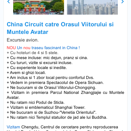
Previous
Next
China Circuit catre Orasul Viitorului si
Muntele Avatar
Excursie avion.
NOU
Un
nou
traseu fascinant in China !
+ Cu hoteluri de 4 si 5 stele.
+ Cu mese incluse: mic dejun, pranz si cina.
+ Cu tururi, vizite si excursii incluse.
+ Cu experiente locale si inedite.
+ Avem si ghizi locali.
+ Am inclus si 1 zbor local pentru confortul Dvs.
+ Vedem in premiera Spectacolul de Opera Sichuan.
+ Ne bucuram si de Orasul Viitorului-Chongqing.
+ Vizitam in premiera Parcul National Zhangjiajie cu Muntele
Avatar.
+ Nu ratam nici Podul de Sticla.
+ Vizitam si emblematicul Shanghai Tower.
+ Ne bucuram si de Suzhou-"Venetia Orientului".
+ Nu ratam nici Templul statuilor de jad ale lui Buddha.
Vizitam
Chengdu, Centrul de cercetare pentru reproducerea