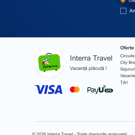
Ofer
Am
Oferte
Circuite
Interra Travel
City Br
Vacanță plăcută !
Sejururi
Vacant
Țări
© 2026 Interra Travel - Toate drepturile rezervate!