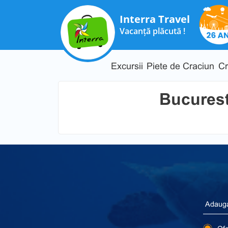
Interra Travel
Vacanță plăcută !
Excursii
Piete de Craciun
Cr
Bucurest