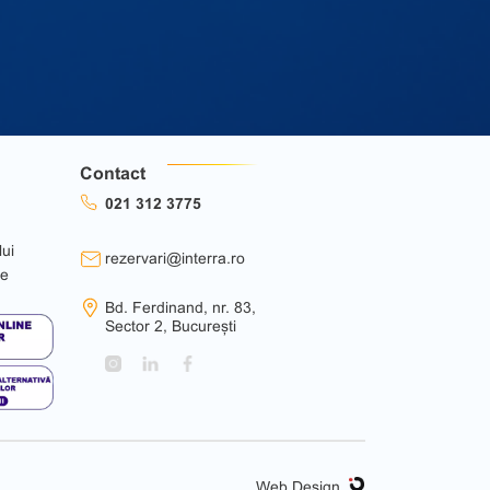
Contact
021 312 3775
lui
rezervari@interra.ro
ie
Bd. Ferdinand, nr. 83,
Sector 2, București
Web Design