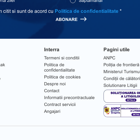
ta zilei
Saptamanal
 citit si sunt de acord cu
Politica de confidentialitate
*
ABONARE
Interra
Pagini utile
Termeni si conditii
ANPC
eak
Politica de
Poliția de frontieră
confidentialitate
Ministerul Turismu
Politica de cookies
e
Condiții de călător
Despre noi
Solutionare Litigii
Contact
Informatii precontractuale
Contract servicii
Angajari