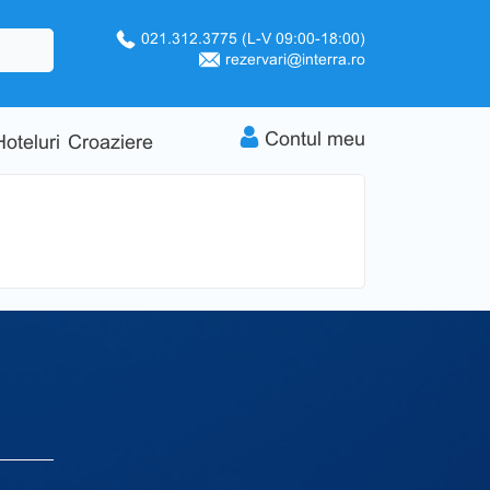
021.312.3775
(L-V 09:00-18:00)
rezervari@interra.ro
Contul meu
Hoteluri
Croaziere