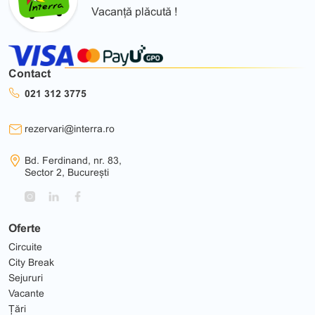
Vacanță plăcută !
Contact
021 312 3775
rezervari@interra.ro
Bd. Ferdinand, nr. 83,
Sector 2, București
Oferte
Circuite
City Break
Sejururi
Vacante
Țări