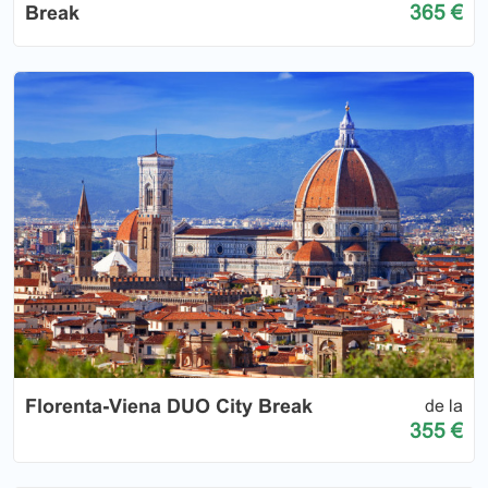
365 €
Break
Florenta-Viena DUO City Break
de la
355 €