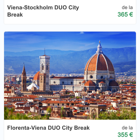
Viena-Stockholm DUO City
de la
365 €
Break
Florenta-Viena DUO City Break
de la
355 €