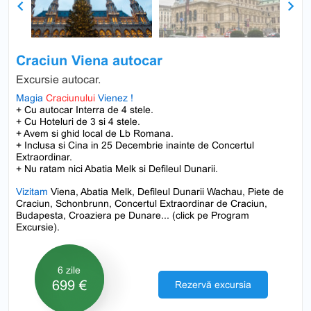
Previous
Next
Craciun Viena autocar
Excursie autocar.
Magia
Craciunului
Vienez !
+ Cu autocar Interra de 4 stele.
+ Cu Hoteluri de 3 si 4 stele.
+ Avem si ghid local de Lb Romana.
+ Inclusa si Cina in 25 Decembrie inainte de Concertul
Extraordinar.
+ Nu ratam nici Abatia Melk si Defileul Dunarii.
Vizitam
Viena, Abatia Melk, Defileul Dunarii Wachau, Piete de
Craciun, Schonbrunn, Concertul Extraordinar de Craciun,
Budapesta, Croaziera pe Dunare... (click pe Program
Excursie).
6 zile
699 €
Rezervă excursia