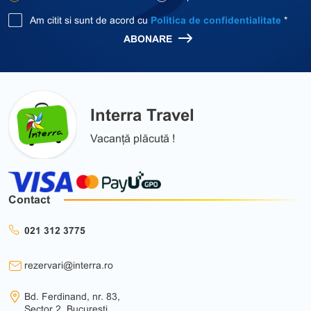
Am citit si sunt de acord cu
Politica de confidentialitate
*
ABONARE
Interra Travel
Vacanță plăcută !
Contact
021 312 3775
rezervari@interra.ro
Bd. Ferdinand, nr. 83,
Sector 2, București